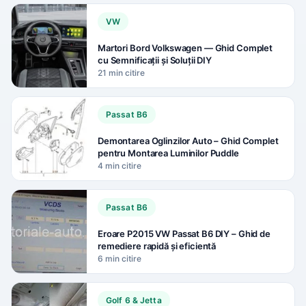
VW
Martori Bord Volkswagen — Ghid Complet
cu Semnificații și Soluții DIY
21 min citire
Passat B6
Demontarea Oglinzilor Auto – Ghid Complet
pentru Montarea Luminilor Puddle
4 min citire
Passat B6
Eroare P2015 VW Passat B6 DIY – Ghid de
remediere rapidă și eficientă
6 min citire
Golf 6 & Jetta