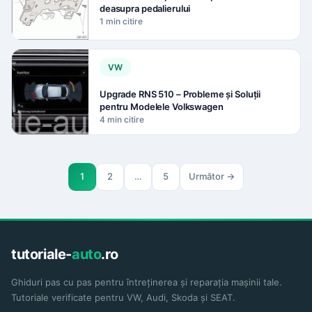
deasupra pedalierului
1 min citire
VW
Upgrade RNS 510 – Probleme și Soluții
pentru Modelele Volkswagen
4 min citire
Paginație
1
2
…
5
Următor →
articole
tutoriale-
auto
.ro
Ghiduri pas cu pas pentru întreținerea și reparația mașinii tale.
Tutoriale verificate pentru VW, Audi, Skoda și SEAT.