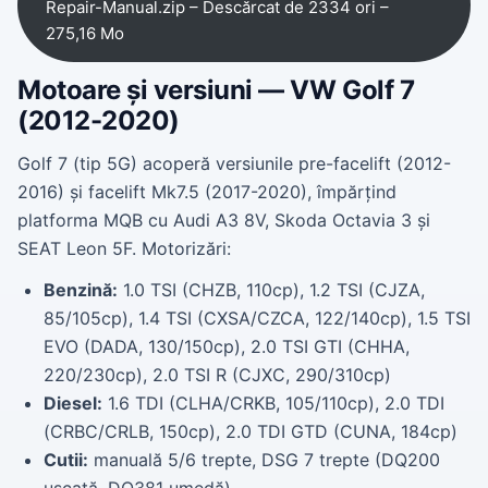
Repair-Manual.zip – Descărcat de 2334 ori –
275,16 Mo
Motoare și versiuni — VW Golf 7
(2012-2020)
Golf 7 (tip 5G) acoperă versiunile pre-facelift (2012-
2016) și facelift Mk7.5 (2017-2020), împărțind
platforma MQB cu Audi A3 8V, Skoda Octavia 3 și
SEAT Leon 5F. Motorizări:
Benzină:
1.0 TSI (CHZB, 110cp), 1.2 TSI (CJZA,
85/105cp), 1.4 TSI (CXSA/CZCA, 122/140cp), 1.5 TSI
EVO (DADA, 130/150cp), 2.0 TSI GTI (CHHA,
220/230cp), 2.0 TSI R (CJXC, 290/310cp)
Diesel:
1.6 TDI (CLHA/CRKB, 105/110cp), 2.0 TDI
(CRBC/CRLB, 150cp), 2.0 TDI GTD (CUNA, 184cp)
Cutii:
manuală 5/6 trepte, DSG 7 trepte (DQ200