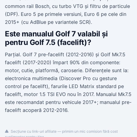
common rail Bosch, cu turbo VTG și filtru de particule
(DPF). Euro 5 pe primele versiuni, Euro 6 pe cele din
2015+ (cu AdBlue pe variantele SCR).
Este manualul Golf 7 valabil și
pentru Golf 7.5 (facelift)?
Parțial. Golf 7 pre-facelift (2012-2016) și Golf Mk7.5
facelift (2017-2020) împart 90% din componente:
motor, cutie, platformă, caroserie. Diferențele sunt la:
electronica multimedia (Discover Pro cu gesture
control pe facelift), farurile LED Matrix standard pe
facelift, motor 1.5 TSI EVO nou în 2017. Manualul Mk7.5
este recomandat pentru vehicule 2017+; manualul pre-
facelift acoperă 2012-2016.
Secțiune cu link-uri afiliate — primim un mic comision fără cost
suplimentar pentru tine.