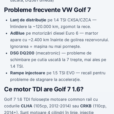
uscată, DQ381 umedă)
Probleme frecvente VW Golf 7
Lanț de distribuție
pe 1.4 TSI CXSA/CZCA —
întindere la ~120.000 km, zgomot la rece.
AdBlue
pe motorizări diesel Euro 6 — martor
apare cu ~2.400 km înainte de golirea rezervorului.
Ignorarea = mașina nu mai pornește.
DSG DQ200
(mecatronic) — probleme de
schimbare pe cutia uscată la 7 trepte, mai ales pe
1.4 TSI.
Rampe injectoare
pe 1.5 TSI EVO — recall pentru
probleme de stagnare la accelerație.
Ce motor TDI are Golf 7 1.6?
Golf 7 1.6 TDI folosește motoare common rail cu
codurile
CLHA
(105cp, 2012-2014) sau
CRKB
(110cp,
2014+). Sunt motoare 4 cilindri în linie, injecție