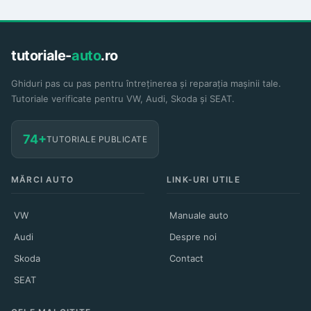
tutoriale-
auto
.ro
Ghiduri pas cu pas pentru întreținerea și reparația mașinii tale.
Tutoriale verificate pentru VW, Audi, Skoda și SEAT.
74+
TUTORIALE PUBLICATE
MĂRCI AUTO
LINK-URI UTILE
VW
Manuale auto
Audi
Despre noi
Skoda
Contact
SEAT