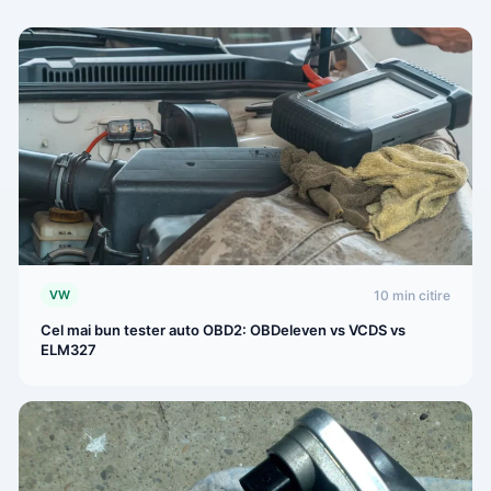
10 min citire
VW
Cel mai bun tester auto OBD2: OBDeleven vs VCDS vs
ELM327