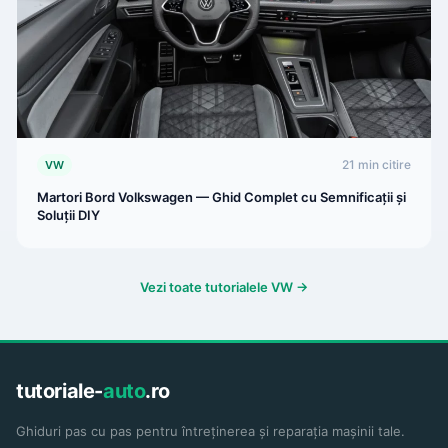
21 min citire
VW
Martori Bord Volkswagen — Ghid Complet cu Semnificații și
Soluții DIY
Vezi toate tutorialele VW →
tutoriale-
auto
.ro
Ghiduri pas cu pas pentru întreținerea și reparația mașinii tale.