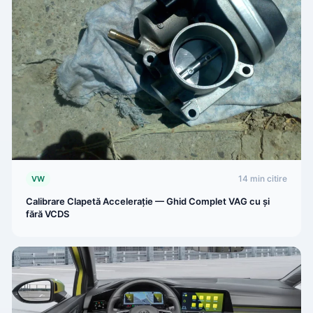
14 min citire
VW
Calibrare Clapetă Accelerație — Ghid Complet VAG cu și
fără VCDS