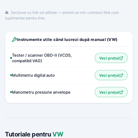
Secțiune cu link-uri afiliate — primim un mic comision fără cost
suplimentar pentru tine.
Instrumente utile când lucrezi după manual (VW)
Tester / scanner OBD-II (VCDS,
Vezi prețul
compatibil VAG)
Multimetru digital auto
Vezi prețul
Manometru presiune anvelope
Vezi prețul
Tutoriale pentru
VW