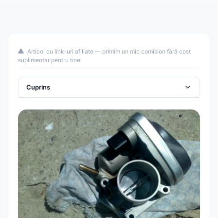
Articol cu link-uri afiliate — primim un mic comision fără cost
suplimentar pentru tine.
Cuprins
Ce este clapeta de accelerație și de ce necesită
calibrare
Simptome că ai nevoie de calibrare
Metoda 1: Calibrare cu VCDS / VAG-COM
(Recomandată)
Metoda 2: Calibrare cu OBDeleven
Metoda 3: Resetare manuală fără tester (temporară)
Tabel: Grupul VCDS corect pe fiecare motor