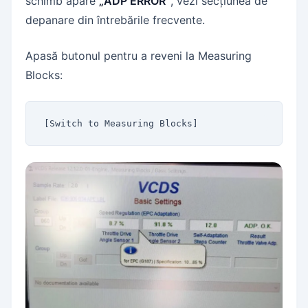
schimb apare
„ADP ERROR”
, vezi secțiunea de
depanare din întrebările frecvente.
Apasă butonul pentru a reveni la Measuring
Blocks:
[Switch to Measuring Blocks]