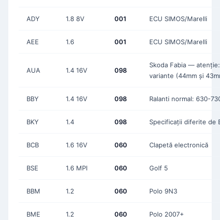
ADY
1.8 8V
001
ECU SIMOS/Marelli
AEE
1.6
001
ECU SIMOS/Marelli
Skoda Fabia — atenție:
AUA
1.4 16V
098
variante (44mm și 43
BBY
1.4 16V
098
Ralanti normal: 630-7
BKY
1.4
098
Specificații diferite de
BCB
1.6 16V
060
Clapetă electronică
BSE
1.6 MPI
060
Golf 5
BBM
1.2
060
Polo 9N3
BME
1.2
060
Polo 2007+