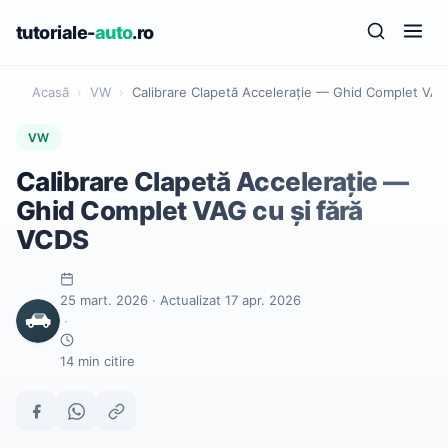
tutoriale-
auto
.ro
Acasă
›
VW
›
Calibrare Clapetă Accelerație — Ghid Complet VAG
VW
Calibrare Clapetă Accelerație —
Ghid Complet VAG cu și fără
VCDS
25 mart. 2026 · Actualizat 17 apr. 2026
·
14 min citire