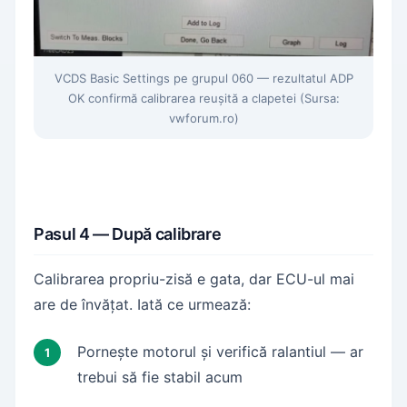
VCDS Basic Settings pe grupul 060 — rezultatul ADP
OK confirmă calibrarea reușită a clapetei (Sursa:
vwforum.ro)
Pasul 4 — După calibrare
Calibrarea propriu-zisă e gata, dar ECU-ul mai
are de învățat. Iată ce urmează:
Pornește motorul și verifică ralantiul — ar
trebui să fie stabil acum