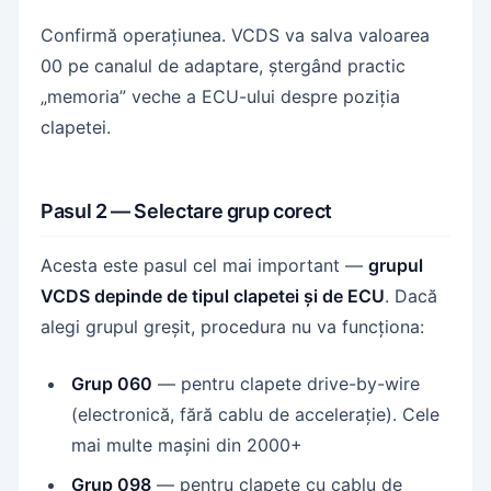
Confirmă operațiunea. VCDS va salva valoarea
00 pe canalul de adaptare, ștergând practic
„memoria” veche a ECU-ului despre poziția
clapetei.
Pasul 2 — Selectare grup corect
Acesta este pasul cel mai important —
grupul
VCDS depinde de tipul clapetei și de ECU
. Dacă
alegi grupul greșit, procedura nu va funcționa:
Grup 060
— pentru clapete drive-by-wire
(electronică, fără cablu de accelerație). Cele
mai multe mașini din 2000+
Grup 098
— pentru clapete cu cablu de