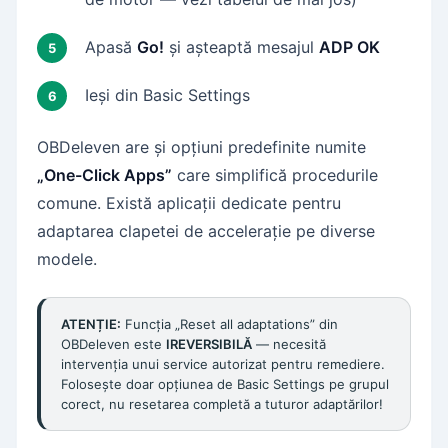
Apasă
Go!
și așteaptă mesajul
ADP OK
Ieși din Basic Settings
OBDeleven are și opțiuni predefinite numite
„One-Click Apps”
care simplifică procedurile
comune. Există aplicații dedicate pentru
adaptarea clapetei de accelerație pe diverse
modele.
ATENȚIE:
Funcția „Reset all adaptations” din
OBDeleven este
IREVERSIBILĂ
— necesită
intervenția unui service autorizat pentru remediere.
Folosește doar opțiunea de Basic Settings pe grupul
corect, nu resetarea completă a tuturor adaptărilor!