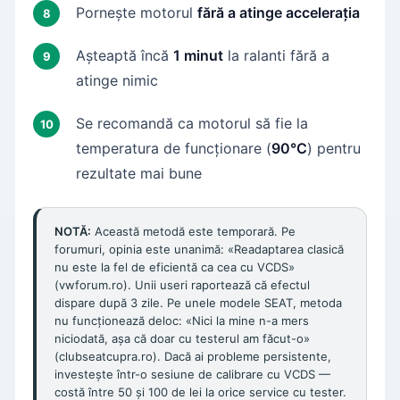
Pornește motorul
fără a atinge accelerația
Așteaptă încă
1 minut
la ralanti fără a
atinge nimic
Se recomandă ca motorul să fie la
temperatura de funcționare (
90°C
) pentru
rezultate mai bune
NOTĂ:
Această metodă este temporară. Pe
forumuri, opinia este unanimă: «Readaptarea clasică
nu este la fel de eficientă ca cea cu VCDS»
(vwforum.ro). Unii useri raportează că efectul
dispare după 3 zile. Pe unele modele SEAT, metoda
nu funcționează deloc: «Nici la mine n-a mers
niciodată, așa că doar cu testerul am făcut-o»
(clubseatcupra.ro). Dacă ai probleme persistente,
investește într-o sesiune de calibrare cu VCDS —
costă între 50 și 100 de lei la orice service cu tester.