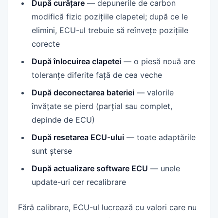
După curățare
— depunerile de carbon
modifică fizic pozițiile clapetei; după ce le
elimini, ECU-ul trebuie să reînvețe pozițiile
corecte
După înlocuirea clapetei
— o piesă nouă are
toleranțe diferite față de cea veche
După deconectarea bateriei
— valorile
învățate se pierd (parțial sau complet,
depinde de ECU)
După resetarea ECU-ului
— toate adaptările
sunt șterse
După actualizare software ECU
— unele
update-uri cer recalibrare
Fără calibrare, ECU-ul lucrează cu valori care nu