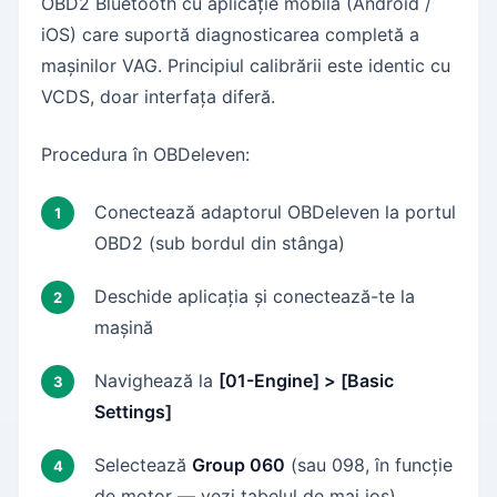
OBD2 Bluetooth cu aplicație mobilă (Android /
iOS) care suportă diagnosticarea completă a
mașinilor VAG. Principiul calibrării este identic cu
VCDS, doar interfața diferă.
Procedura în OBDeleven:
Conectează adaptorul OBDeleven la portul
OBD2 (sub bordul din stânga)
Deschide aplicația și conectează-te la
mașină
Navighează la
[01-Engine] > [Basic
Settings]
Selectează
Group 060
(sau 098, în funcție
de motor — vezi tabelul de mai jos)