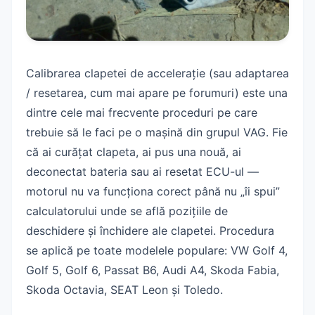
Curățare + calibrare: procedura completă
Greșeli frecvente
Calibrarea clapetei de accelerație (sau adaptarea
Experiențe reale de pe forumuri
/ resetarea, cum mai apare pe forumuri) este una
Întrebări frecvente
dintre cele mai frecvente proceduri pe care
Vezi și
trebuie să le faci pe o mașină din grupul VAG. Fie
că ai curățat clapeta, ai pus una nouă, ai
deconectat bateria sau ai resetat ECU-ul —
motorul nu va funcționa corect până nu „îi spui”
calculatorului unde se află pozițiile de
deschidere și închidere ale clapetei. Procedura
se aplică pe toate modelele populare: VW Golf 4,
Golf 5, Golf 6, Passat B6, Audi A4, Skoda Fabia,
Skoda Octavia, SEAT Leon și Toledo.