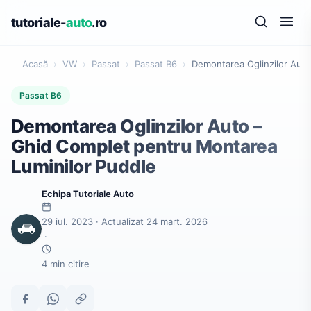
tutoriale-
auto
.ro
Acasă
›
VW
›
Passat
›
Passat B6
›
Demontarea Oglinzilor Auto
Passat B6
Demontarea Oglinzilor Auto –
Ghid Complet pentru Montarea
Luminilor Puddle
Echipa Tutoriale Auto
29 iul. 2023 · Actualizat 24 mart. 2026
·
4 min citire