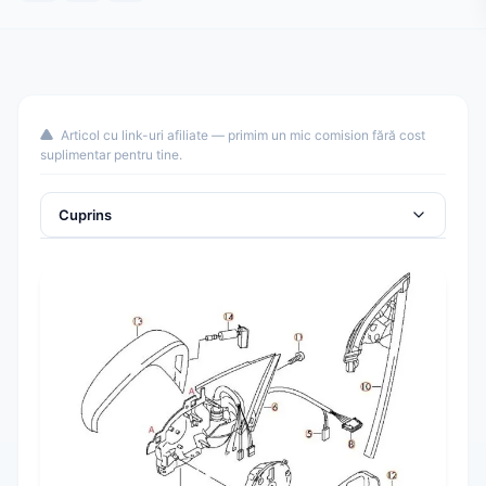
Articol cu link-uri afiliate — primim un mic comision fără cost
suplimentar pentru tine.
Cuprins
Pregătirea pentru Demontarea Oglinzilor Auto – Pași
Importanți
Scoaterea Capacului Oglinzii Auto – Ghid Pas cu Pas
Demontarea Oglinzii Auto și Deconectarea Firelor –
Sfaturi Utile
Montarea Luminilor Puddle și a Lămpilor de
Semnalizare după Demontarea Oglinzilor Auto