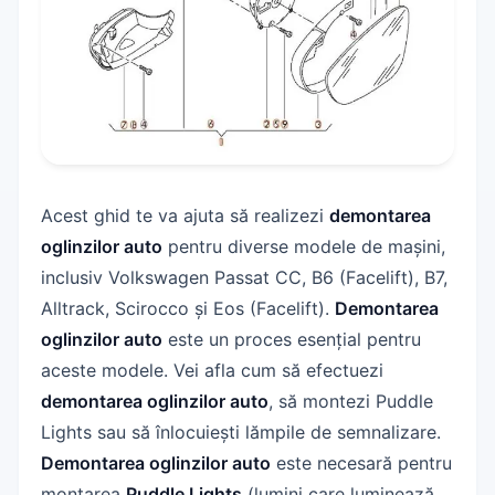
Verificarea Luminilor și a Semnalizării după
Demontarea Oglinzilor Auto
Vezi și
Concluzie
Acest ghid te va ajuta să realizezi
demontarea
oglinzilor auto
pentru diverse modele de mașini,
inclusiv Volkswagen Passat CC, B6 (Facelift), B7,
Alltrack, Scirocco și Eos (Facelift).
Demontarea
oglinzilor auto
este un proces esențial pentru
aceste modele. Vei afla cum să efectuezi
demontarea oglinzilor auto
, să montezi Puddle
Lights sau să înlocuiești lămpile de semnalizare.
Demontarea oglinzilor auto
este necesară pentru
montarea
Puddle Lights
(lumini care luminează