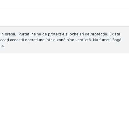
l în grabă. Purtați haine de protecție și ochelari de protecție. Există
Faceți această operațiune intr-o zonă bine ventilată. Nu fumați lângă
ne.