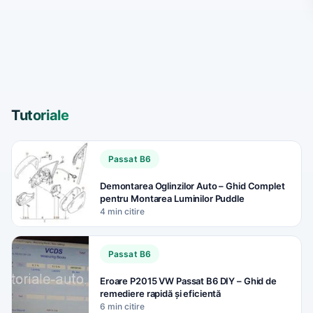
Tutoriale
Passat B6
Demontarea Oglinzilor Auto – Ghid Complet
pentru Montarea Luminilor Puddle
4 min citire
Passat B6
Eroare P2015 VW Passat B6 DIY – Ghid de
remediere rapidă și eficientă
6 min citire