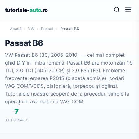
tutoriale-
auto
.ro
Acasă
›
VW
›
Passat
›
Passat B6
Passat B6
VW Passat B6 (3C, 2005–2010) — cel mai complet
ghid DIY în limba română. Passat B6 are motorizări 1.9
TDI, 2.0 TDI (140/170 CP) și 2.0 FSI/TFSI. Probleme
frecvente: eroarea P2015 (clapetă admisie), codări
VAG COM/VCDS, plafonieră, torpedou și oglinzi.
Tutorialele noastre acoperă de la proceduri simple la
operațiuni avansate cu VAG COM.
7
TUTORIALE