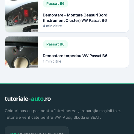
Passat B6
Demontare – Montare Ceasuri Bord
(Instrument Cluster) VW Passat B6
4 min citire
Passat B6
Demontare torpedou VW Passat B6
1 min citire
tutoriale-
auto
.ro
Ghiduri pas cu pas pentru întreținerea și reparația mașinii tale.
Tutoriale verificate pentru VW, Audi, Skoda și SEAT.