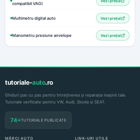
Vezi prețul
compatibil VAG)
Multimetru digital auto
Vezi prețul
Manometru presiune anvelope
Vezi prețul
tutoriale-
auto
.ro
Ghiduri pas cu pas pentru întreținerea și reparația mașinii tale.
Tutoriale verificate pentru VW, Audi, Skoda și SEAT.
74+
TUTORIALE PUBLICATE
MĂRCI AUTO
LINK-URI UTILE