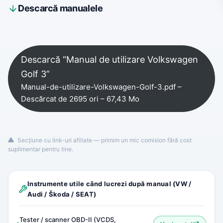
Descarcă manualele
Descarcă “Manual de utilizare Volkswagen
Golf 3”
Manual-de-utilizare-Volkswagen-Golf-3.pdf –
Descărcat de 2695 ori – 67,43 Mo
Secțiune cu link-uri afiliate — primim un mic comision fără cost
suplimentar pentru tine.
Instrumente utile când lucrezi după manual (VW /
Audi / Škoda / SEAT)
Tester / scanner OBD-II (VCDS,