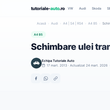
tutoriale-
auto
.ro
VW
Audi
Skoda
S
Acasă
›
Audi
›
A4 | S4 | RS4
›
A4 B5
›
Schi
A4 B5
Schimbare ulei tr
Echipa Tutoriale Auto
17 mart. 2013 · Actualizat 24 mart. 2026