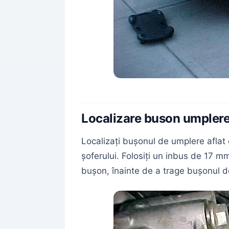
Localizare buson umplere
Localizați bușonul de umplere aflat
șoferului. Folosiți un inbus de 17 m
bușon, înainte de a trage bușonul d