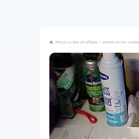
Articol cu link-uri afiliate — primim un mic comis