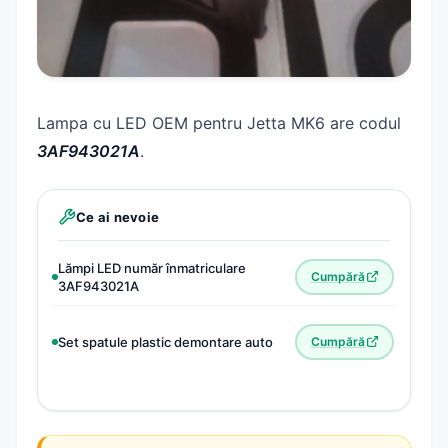
Lampa cu LED OEM pentru Jetta MK6 are codul
3AF943021A
.
Ce ai nevoie
Lămpi LED număr înmatriculare
Cumpără
3AF943021A
Set spatule plastic demontare auto
Cumpără