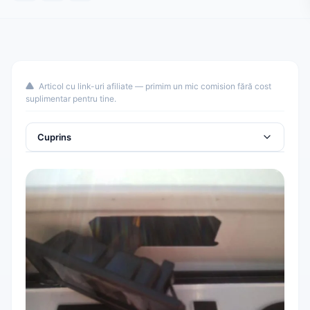
Articol cu link-uri afiliate — primim un mic comision fără cost
suplimentar pentru tine.
Cuprins
Demontare lămpi cu bec
Montare lămpi cu LED
Codare pentru eliminarea erorii de bec ars
Sursa tutorial
Vezi și