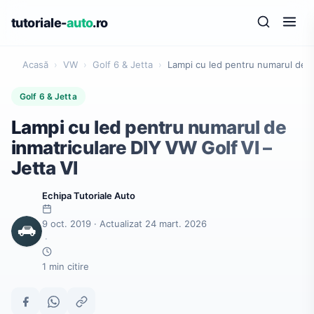
tutoriale-
auto
.ro
Acasă
›
VW
›
Golf 6 & Jetta
›
Lampi cu led pentru numarul de in
Golf 6 & Jetta
Lampi cu led pentru numarul de
inmatriculare DIY VW Golf VI –
Jetta VI
Echipa Tutoriale Auto
9 oct. 2019 · Actualizat 24 mart. 2026
·
1 min citire