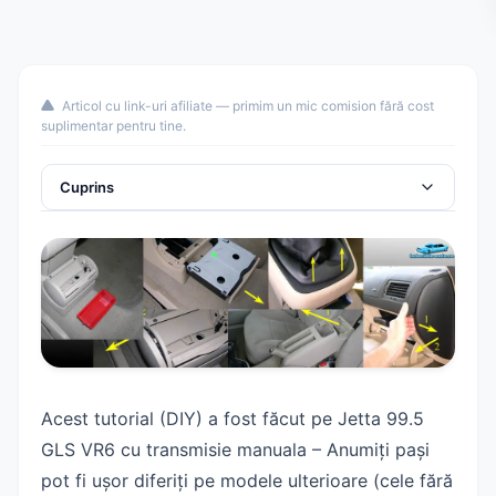
Articol cu link-uri afiliate — primim un mic comision fără cost
suplimentar pentru tine.
Cuprins
Indicații generale
Demontare scrumieră spate și suport pahare
Demontare cotieră centrală
Demontare consolă frână de mână
Demontare scrumieră față
Acest tutorial (DIY) a fost făcut pe Jetta 99.5
Demontare consolă centrală inferioară
GLS VR6 cu transmisie manuala – Anumiți pași
Demontare torpedou
pot fi ușor diferiți pe modele ulterioare (cele fără