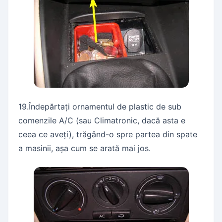
19.Îndepărtați ornamentul de plastic de sub
comenzile A/C (sau Climatronic, dacă asta e
ceea ce aveți), trăgând-o spre partea din spate
a masinii, așa cum se arată mai jos.