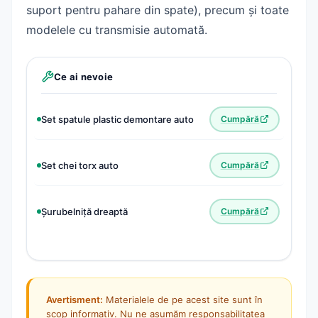
suport pentru pahare din spate), precum și toate
Vezi și
modelele cu transmisie automată.
Ce ai nevoie
Set spatule plastic demontare auto
Cumpără
Set chei torx auto
Cumpără
Șurubelniță dreaptă
Cumpără
Avertisment:
Materialele de pe acest site sunt în
scop informativ. Nu ne asumăm responsabilitatea