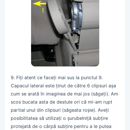
9. Fiți atent ce faceți mai sus la punctul 9.
Capacul lateral este ținut de către 6 clipsuri așa
cum se arată în imaginea de mai jos (săgeți). Am
scos bucata asta de destule ori că mi-am rupt
partial unul din clipsuri (săgeata roșie). Aveți
posibilitatea să utilizați o șurubelniță subțire
protejată de o cârpă subțire pentru a le putea