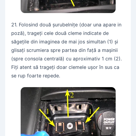
21. Folosind două șurubelnițe (doar una apare in
poză), trageți cele două cleme indicate de
săgețile din imaginea de mai jos simultan (1) și
glisați scrumiera spre partea din față a mașinii
(spre consola centrală) cu aproximativ 1 cm (2).
Fiți atent să trageți doar clemele ușor în sus ca
se rup foarte repede.