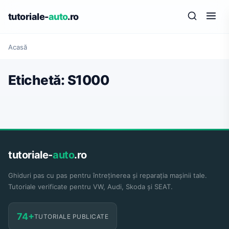
tutoriale-
auto
.ro
Acasă
Etichetă:
S1000
tutoriale-
auto
.ro
Ghiduri pas cu pas pentru întreținerea și reparația mașinii tale.
Tutoriale verificate pentru VW, Audi, Skoda și SEAT.
74+
TUTORIALE PUBLICATE