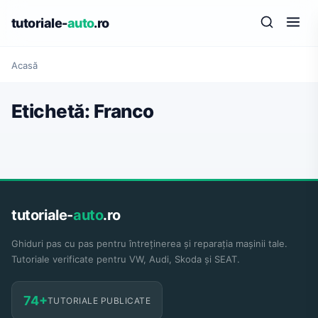
tutoriale-
auto
.ro
Acasă
Etichetă:
Franco
tutoriale-
auto
.ro
Ghiduri pas cu pas pentru întreținerea și reparația mașinii tale.
Tutoriale verificate pentru VW, Audi, Skoda și SEAT.
74+
TUTORIALE PUBLICATE