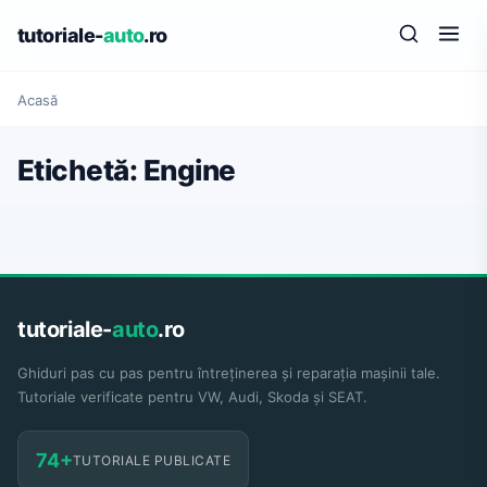
tutoriale-
auto
.ro
Acasă
Etichetă:
Engine
tutoriale-
auto
.ro
Ghiduri pas cu pas pentru întreținerea și reparația mașinii tale.
Tutoriale verificate pentru VW, Audi, Skoda și SEAT.
74+
TUTORIALE PUBLICATE