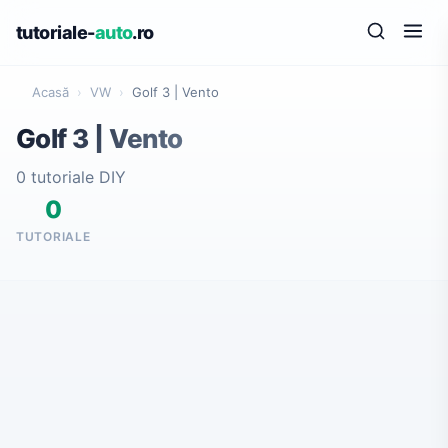
tutoriale-
auto
.ro
Acasă
›
VW
›
Golf 3 | Vento
Golf 3 | Vento
0 tutoriale DIY
0
TUTORIALE