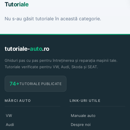
Tutoriale
Nu s-au găsit tutoriale în această categorie.
tutoriale-
auto
.ro
Ghiduri pas cu pas pentru întreținerea și reparația mașinii tale.
Tutoriale verificate pentru VW, Audi, Skoda și SEAT.
74+
TUTORIALE PUBLICATE
MĂRCI AUTO
LINK-URI UTILE
VW
Manuale auto
Audi
Despre noi